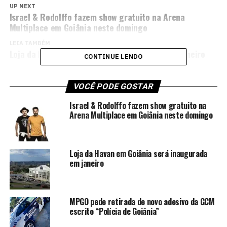
UP NEXT
Israel & Rodolffo fazem show gratuito na Arena
Multiplace em Goiânia neste domingo
LEIA TAMBÉM
Loja da Havan em Goiânia será inaugurada em janeiro
CONTINUE LENDO
VOCÊ PODE GOSTAR
Israel & Rodolffo fazem show gratuito na
Arena Multiplace em Goiânia neste domingo
Loja da Havan em Goiânia será inaugurada
em janeiro
MPGO pede retirada de novo adesivo da GCM
escrito “Polícia de Goiânia”