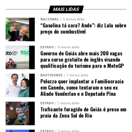
MAIS LIDAS
NACIONAL
5 meses atrás
“Gasolina tá cara? Ande”: diz Lula sobre
preço do combustível
ESTADO
8 meses atrás
Governo de Goiás abre mais 200 vagas
para curso gratuito de inglês visando
qualificação do turismo para o MotoGP
BASTIDORES
7 meses atrás
Pelozzo quer implantar a Familiocracia
em Canedo, como tentaram o seu ex
Aliado Vanderlan e o Deputado Pina
ESTADO
7 meses atrás
Traficante foragido de Goiás é preso em
praia da Zona Sul do Rio
ESTADO
9 meses atrás