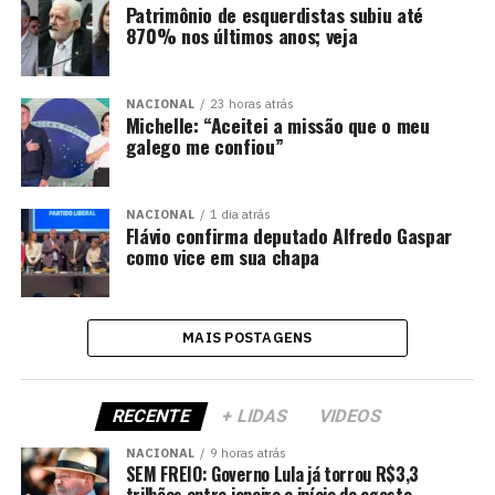
Patrimônio de esquerdistas subiu até
870% nos últimos anos; veja
NACIONAL
23 horas atrás
Michelle: “Aceitei a missão que o meu
galego me confiou”
NACIONAL
1 dia atrás
Flávio confirma deputado Alfredo Gaspar
como vice em sua chapa
MAIS POSTAGENS
RECENTE
+ LIDAS
VIDEOS
NACIONAL
9 horas atrás
SEM FREIO: Governo Lula já torrou R$3,3