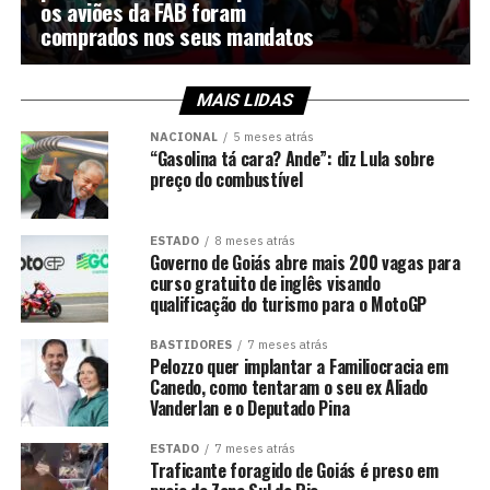
os aviões da FAB foram
comprados nos seus mandatos
MAIS LIDAS
NACIONAL
5 meses atrás
“Gasolina tá cara? Ande”: diz Lula sobre
preço do combustível
ESTADO
8 meses atrás
Governo de Goiás abre mais 200 vagas para
curso gratuito de inglês visando
qualificação do turismo para o MotoGP
BASTIDORES
7 meses atrás
Pelozzo quer implantar a Familiocracia em
Canedo, como tentaram o seu ex Aliado
Vanderlan e o Deputado Pina
ESTADO
7 meses atrás
Traficante foragido de Goiás é preso em