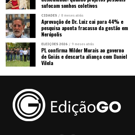
sufocam sonhos coletivos
CIDADES
8 meses atrás
Aprovação de Dr. Luiz cai para 44% e
pesquisa aponta fracasso da gestão em
Nerópolis
ELEIÇÕES 2026
9 meses atrás
PL confirma Wilder Morais ao governo
de Goiás e descarta aliança com Daniel
Vilela