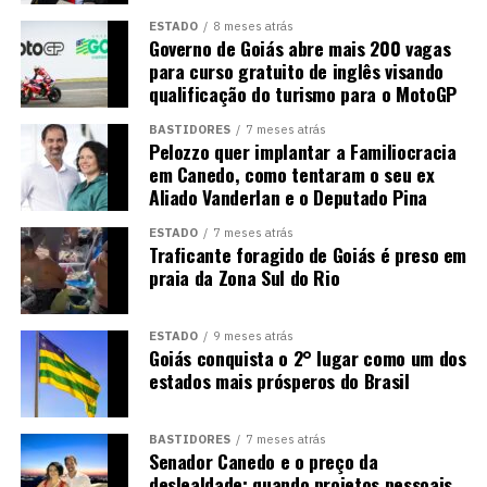
ESTADO
8 meses atrás
Governo de Goiás abre mais 200 vagas
para curso gratuito de inglês visando
qualificação do turismo para o MotoGP
BASTIDORES
7 meses atrás
Pelozzo quer implantar a Familiocracia
em Canedo, como tentaram o seu ex
Aliado Vanderlan e o Deputado Pina
ESTADO
7 meses atrás
Traficante foragido de Goiás é preso em
praia da Zona Sul do Rio
ESTADO
9 meses atrás
Goiás conquista o 2° lugar como um dos
estados mais prósperos do Brasil
BASTIDORES
7 meses atrás
Senador Canedo e o preço da
deslealdade: quando projetos pessoais