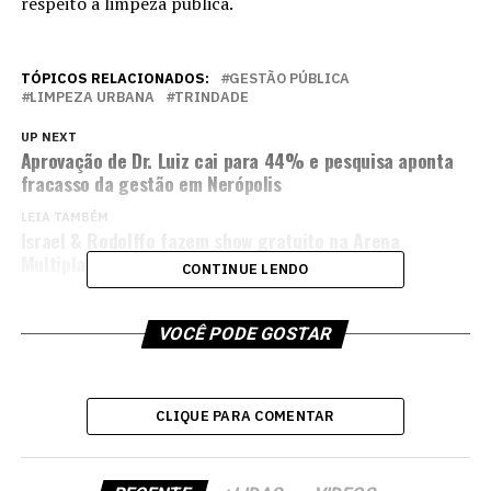
respeito à limpeza pública.
TÓPICOS RELACIONADOS:
GESTÃO PÚBLICA
LIMPEZA URBANA
TRINDADE
UP NEXT
Aprovação de Dr. Luiz cai para 44% e pesquisa aponta
fracasso da gestão em Nerópolis
LEIA TAMBÉM
Israel & Rodolffo fazem show gratuito na Arena
Multiplace em Goiânia neste domingo
CONTINUE LENDO
VOCÊ PODE GOSTAR
CLIQUE PARA COMENTAR