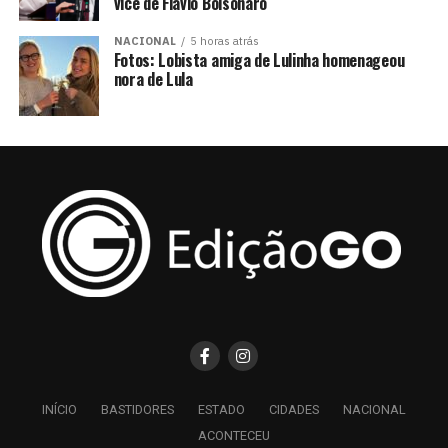
vice de Flávio Bolsonaro
NACIONAL
5 horas atrás
Fotos: Lobista amiga de Lulinha homenageou
nora de Lula
INÍCIO
BASTIDORES
ESTADO
CIDADES
NACIONAL
ACONTECEU