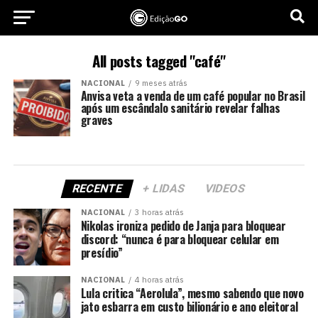
All posts tagged "café"
NACIONAL
9 meses atrás
Anvisa veta a venda de um café popular no Brasil
após um escândalo sanitário revelar falhas
graves
RECENTE
+ LIDAS
VIDEOS
NACIONAL
3 horas atrás
Nikolas ironiza pedido de Janja para bloquear
discord: “nunca é para bloquear celular em
presídio”
NACIONAL
4 horas atrás
Lula critica “Aerolula”, mesmo sabendo que novo
jato esbarra em custo bilionário e ano eleitoral