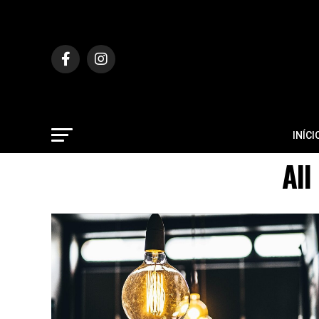
INÍCI
All