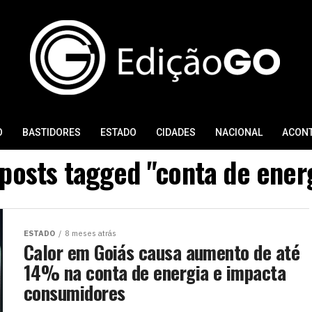
O
BASTIDORES
ESTADO
CIDADES
NACIONAL
ACON
 posts tagged "conta de ener
ESTADO
8 meses atrás
Calor em Goiás causa aumento de até
14% na conta de energia e impacta
consumidores