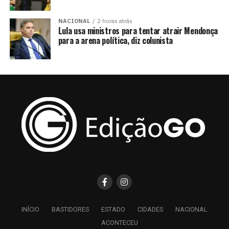
NACIONAL
2 horas atrás
Lula usa ministros para tentar atrair Mendonça
para a arena política, diz colunista
INÍCIO
BASTIDORES
ESTADO
CIDADES
NACIONAL
ACONTECEU