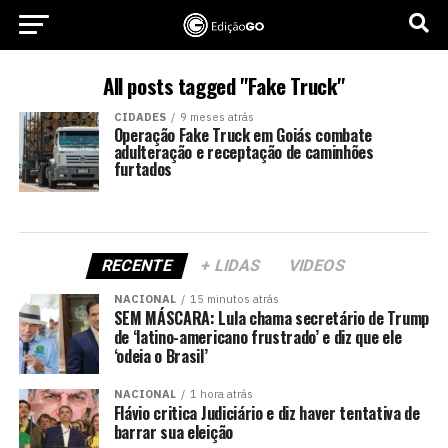
All posts tagged "Fake Truck"
CIDADES
9 meses atrás
Operação Fake Truck em Goiás combate
adulteração e receptação de caminhões
furtados
RECENTE
+ LIDAS
VIDEOS
NACIONAL
15 minutos atrás
SEM MÁSCARA: Lula chama secretário de Trump
de ‘latino-americano frustrado’ e diz que ele
‘odeia o Brasil’
NACIONAL
1 hora atrás
Flávio critica Judiciário e diz haver tentativa de
barrar sua eleição