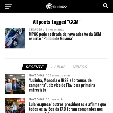
All posts tagged "GCM"
CIDADES
8 meses atrás
MPGO pede retirada de novo adesivo da GCM
escrito “Polícia de Goiânia”
RECENTE
+ LIDAS
VIDEOS
NACIONAL
18 minutos atrás
“Lulinha, Marcola e INSS são temas de
campanha”, diz vice de Flavio na primeira
entrevista
NACIONAL
1 hora atrás
Lula ‘esquece’ outros presidentes e afirma que
todos os aviões da FAB foram comprados nos