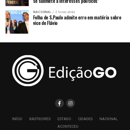
se submete a interesses políticos”
NACIONAL
2 horas atrás
Folha de S.Paulo admite erro em matéria sobre
vice de Flávio
INÍCIO
BASTIDORES
ESTADO
CIDADES
NACIONAL
ACONTECEU