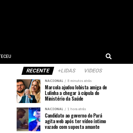
TECEU
RECENTE
+LIDAS
VIDEOS
NACIONAL
8 minutos atrás
Marcola ajudou lobista amiga de
Lulinha a chegar à cúpula do
Ministério da Saúde
NACIONAL
1 hora atrás
Candidato ao governo do Pará
agita web após ter vídeo íntimo
vazado com suposta amante