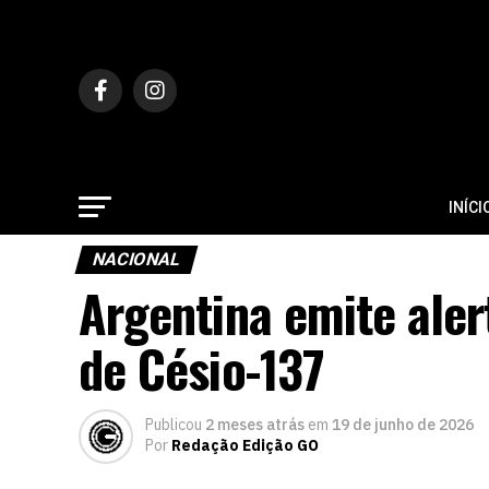
INÍCI
NACIONAL
Argentina emite aler
de Césio-137
Publicou
2 meses atrás
em
19 de junho de 2026
Por
Redação Edição GO