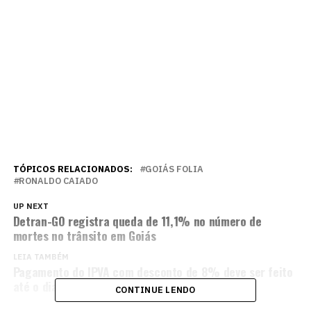
TÓPICOS RELACIONADOS:
GOIÁS FOLIA
RONALDO CAIADO
UP NEXT
Detran-GO registra queda de 11,1% no número de
mortes no trânsito em Goiás
LEIA TAMBÉM
Pagamento do IPVA com desconto de 8% deve ser feito
até o dia 15 de janeiro
CONTINUE LENDO