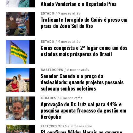
Aliado Vanderlan e o Deputado Pina
ESTADO
7 meses atrás
Traficante foragido de Goiás é preso em
praia da Zona Sul do Rio
ESTADO
9 meses atrás
Goiás conquista o 2° lugar como um dos
estados mais prósperos do Brasil
BASTIDORES
6 meses atrás
Senador Canedo e o preço da
deslealdade: quando projetos pessoais
sufocam sonhos coletivos
CIDADES
8 meses atrás
Aprovação de Dr. Luiz cai para 44% e
pesquisa aponta fracasso da gestão em
Nerópolis
ELEIÇÕES 2026
9 meses atrás
PL confirma Wilder Morais ao governo