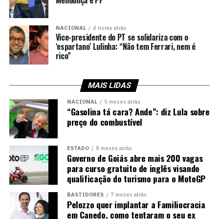
Mendonça e PF
NACIONAL
4 horas atrás
Vice-presidente do PT se solidariza com o
‘espartano’ Lulinha: “Não tem Ferrari, nem é
rico”
MAIS LIDAS
NACIONAL
5 meses atrás
“Gasolina tá cara? Ande”: diz Lula sobre
preço do combustível
ESTADO
8 meses atrás
Governo de Goiás abre mais 200 vagas
para curso gratuito de inglês visando
qualificação do turismo para o MotoGP
BASTIDORES
7 meses atrás
Pelozzo quer implantar a Familiocracia
em Canedo, como tentaram o seu ex