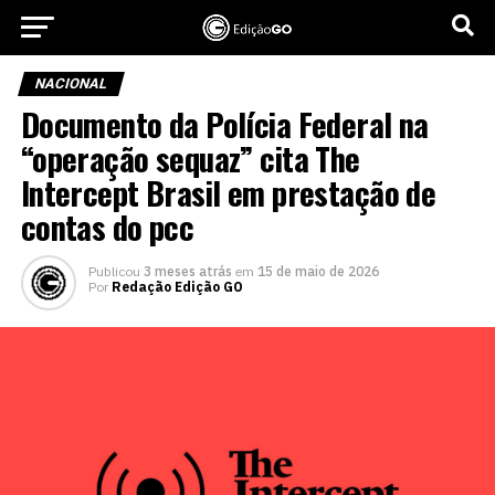
NACIONAL
Documento da Polícia Federal na
“operação sequaz” cita The
Intercept Brasil em prestação de
contas do pcc
Publicou
3 meses atrás
em
15 de maio de 2026
Por
Redação Edição GO