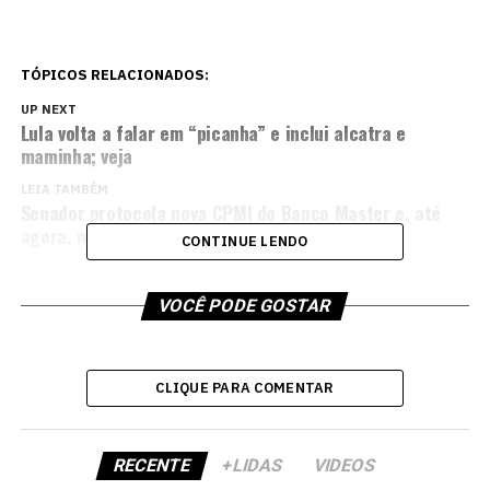
TÓPICOS RELACIONADOS:
UP NEXT
Lula volta a falar em “picanha” e inclui alcatra e
maminha; veja
LEIA TAMBÉM
Senador protocola nova CPMI do Banco Master e, até
agora, nenhum petista assinou
CONTINUE LENDO
VOCÊ PODE GOSTAR
CLIQUE PARA COMENTAR
RECENTE
+LIDAS
VIDEOS