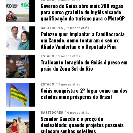
Governo de Goiás abre mais 200 vagas
para curso gratuito de inglês visando
qualificação do turismo para o MotoGP
BASTIDORES
7 meses atrás
Pelozzo quer implantar a Familiocracia
em Canedo, como tentaram o seu ex
Aliado Vanderlan e o Deputado Pina
ESTADO
7 meses atrás
Traficante foragido de Goiás é preso em
praia da Zona Sul do Rio
ESTADO
9 meses atrás
Goiás conquista o 2° lugar como um dos
estados mais prósperos do Brasil
BASTIDORES
6 meses atrás
Senador Canedo e o preço da
deslealdade: quando projetos pessoais
sufocam sonhos coletivos