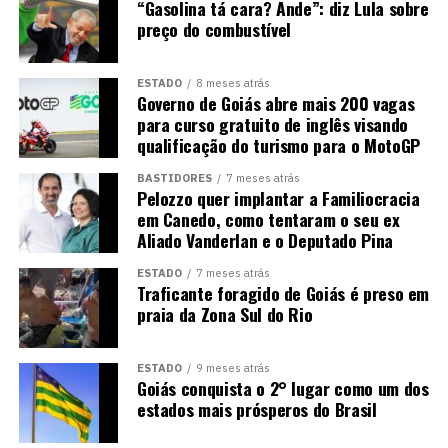
“Gasolina tá cara? Ande”: diz Lula sobre
preço do combustível
ESTADO
8 meses atrás
Governo de Goiás abre mais 200 vagas
para curso gratuito de inglês visando
qualificação do turismo para o MotoGP
BASTIDORES
7 meses atrás
Pelozzo quer implantar a Familiocracia
em Canedo, como tentaram o seu ex
Aliado Vanderlan e o Deputado Pina
ESTADO
7 meses atrás
Traficante foragido de Goiás é preso em
praia da Zona Sul do Rio
ESTADO
9 meses atrás
Goiás conquista o 2° lugar como um dos
estados mais prósperos do Brasil