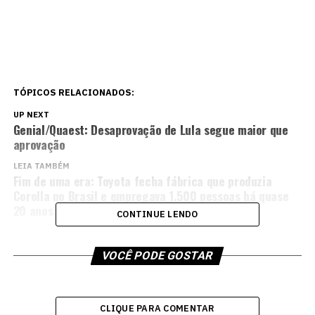
TÓPICOS RELACIONADOS:
UP NEXT
Genial/Quaest: Desaprovação de Lula segue maior que
aprovação
LEIA TAMBÉM
Fim de uma era: Toyota fecha fábrica que produzia
Corolla no Brasil e empregava 1.500 pessoas há quase
20 anos
CONTINUE LENDO
VOCÊ PODE GOSTAR
CLIQUE PARA COMENTAR