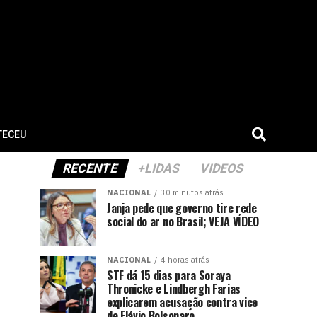
TECEU
RECENTE
+LIDAS
VIDEOS
NACIONAL
30 minutos atrás
Janja pede que governo tire rede
social do ar no Brasil; VEJA VÍDEO
NACIONAL
4 horas atrás
STF dá 15 dias para Soraya
Thronicke e Lindbergh Farias
explicarem acusação contra vice
de Flávio Bolsonaro