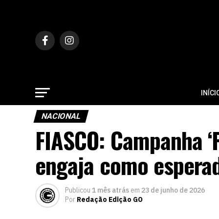
INÍCI
NACIONAL
FIASCO: Campanha ‘P
engaja como esperado
Publicou
1 mês atrás
em
23 de junho de 2026
Por
Redação Edição GO