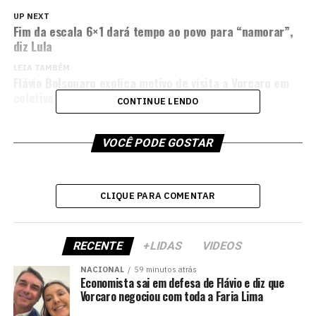
UP NEXT
Fim da escala 6×1 dará tempo ao povo para “namorar”,
diz Lula
LEIA TAMBÉM
Flávio Bolsonaro explica motivo de visita a Vorcaro em
coletiva
CONTINUE LENDO
VOCÊ PODE GOSTAR
CLIQUE PARA COMENTAR
RECENTE
+LIDAS
VIDEOS
NACIONAL
59 minutos atrás
Economista sai em defesa de Flávio e diz que
Vorcaro negociou com toda a Faria Lima