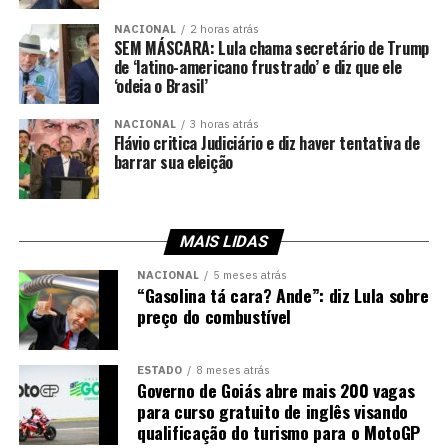
NACIONAL
2 horas atrás
SEM MÁSCARA: Lula chama secretário de Trump
de ‘latino-americano frustrado’ e diz que ele
‘odeia o Brasil’
NACIONAL
3 horas atrás
Flávio critica Judiciário e diz haver tentativa de
barrar sua eleição
MAIS LIDAS
NACIONAL
5 meses atrás
“Gasolina tá cara? Ande”: diz Lula sobre
preço do combustível
ESTADO
8 meses atrás
Governo de Goiás abre mais 200 vagas
para curso gratuito de inglês visando
qualificação do turismo para o MotoGP