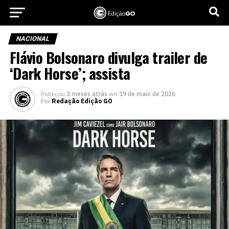
NACIONAL
Flávio Bolsonaro divulga trailer de
‘Dark Horse’; assista
Publicou
3 meses atrás
em
19 de maio de 2026
Por
Redação Edição GO