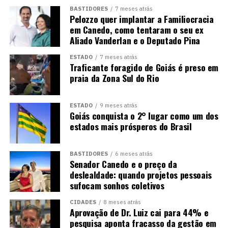
BASTIDORES
7 meses atrás
Pelozzo quer implantar a Familiocracia
em Canedo, como tentaram o seu ex
Aliado Vanderlan e o Deputado Pina
ESTADO
7 meses atrás
Traficante foragido de Goiás é preso em
praia da Zona Sul do Rio
ESTADO
9 meses atrás
Goiás conquista o 2° lugar como um dos
estados mais prósperos do Brasil
BASTIDORES
6 meses atrás
Senador Canedo e o preço da
deslealdade: quando projetos pessoais
sufocam sonhos coletivos
CIDADES
8 meses atrás
Aprovação de Dr. Luiz cai para 44% e
pesquisa aponta fracasso da gestão em