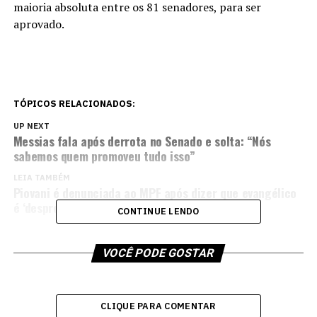
maioria absoluta entre os 81 senadores, para ser
aprovado.
TÓPICOS RELACIONADOS:
UP NEXT
Messias fala após derrota no Senado e solta: “Nós
sabemos quem promoveu tudo isso”
LEIA TAMBÉM
Piovani é denunciada ao MPF após dizer que evangélico
é ‘desprezível’ e ‘o que há de pior’
CONTINUE LENDO
VOCÊ PODE GOSTAR
CLIQUE PARA COMENTAR