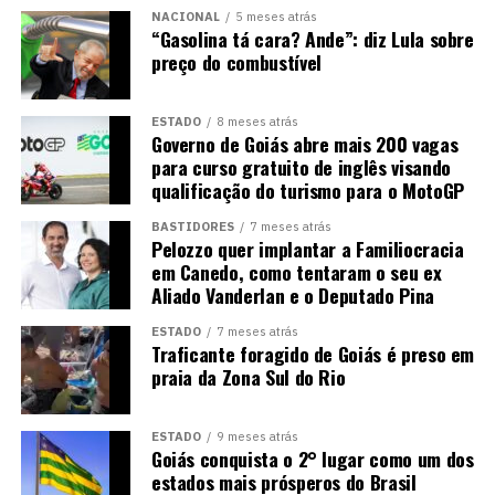
NACIONAL
5 meses atrás
“Gasolina tá cara? Ande”: diz Lula sobre
preço do combustível
ESTADO
8 meses atrás
Governo de Goiás abre mais 200 vagas
para curso gratuito de inglês visando
qualificação do turismo para o MotoGP
BASTIDORES
7 meses atrás
Pelozzo quer implantar a Familiocracia
em Canedo, como tentaram o seu ex
Aliado Vanderlan e o Deputado Pina
ESTADO
7 meses atrás
Traficante foragido de Goiás é preso em
praia da Zona Sul do Rio
ESTADO
9 meses atrás
Goiás conquista o 2° lugar como um dos
estados mais prósperos do Brasil