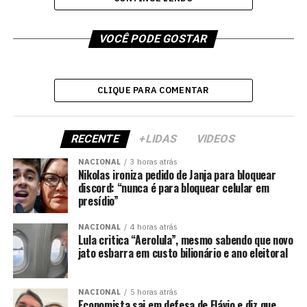
VOCÊ PODE GOSTAR
CLIQUE PARA COMENTAR
RECENTE
+LIDAS
VIDEOS
NACIONAL
3 horas atrás
Nikolas ironiza pedido de Janja para bloquear
discord: “nunca é para bloquear celular em
presídio”
NACIONAL
4 horas atrás
Lula critica “Aerolula”, mesmo sabendo que novo
jato esbarra em custo bilionário e ano eleitoral
NACIONAL
5 horas atrás
Economista sai em defesa de Flávio e diz que