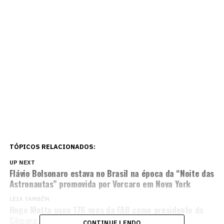
TÓPICOS RELACIONADOS:
UP NEXT
Flávio Bolsonaro estava no Brasil na época da “Noite das
Astronautas” promovida por Vorcaro em Nova York
LEIA TAMBÉM
Hugo Motta usou 176 voos da FAB como presidente da
Câmara, 43% para sua terra natal
CONTINUE LENDO