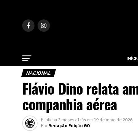
INÍCI
NACIONAL
Flávio Dino relata a
companhia aérea
Publicou
3 meses atrás
em
19 de maio de 2026
Por
Redação Edição GO