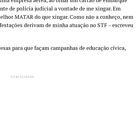
uma empresa aérea, ao olhar um cartão de embarque
e de polícia judicial a vontade de me xingar. Em
a melhor MATAR do que xingar. Como não a conheço, nem
ifestações derivam de minha atuação no STF – escreveu
resas para que façam campanhas de educação cívica,
PUBLICIDADE