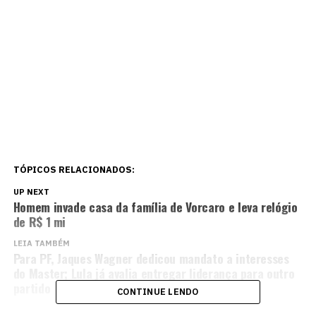
TÓPICOS RELACIONADOS:
UP NEXT
Homem invade casa da família de Vorcaro e leva relógio
de R$ 1 mi
LEIA TAMBÉM
Para PF, Jaques Wagner dedicou mandato a interesses
do Master; Lula já avalia entregar liderança para outro
partido
CONTINUE LENDO