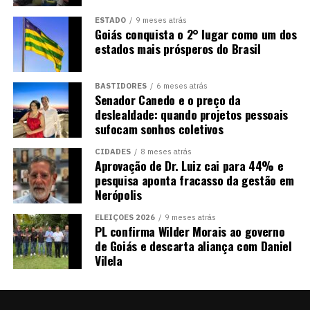
ESTADO
9 meses atrás
Goiás conquista o 2° lugar como um dos
estados mais prósperos do Brasil
BASTIDORES
6 meses atrás
Senador Canedo e o preço da
deslealdade: quando projetos pessoais
sufocam sonhos coletivos
CIDADES
8 meses atrás
Aprovação de Dr. Luiz cai para 44% e
pesquisa aponta fracasso da gestão em
Nerópolis
ELEIÇÕES 2026
9 meses atrás
PL confirma Wilder Morais ao governo
de Goiás e descarta aliança com Daniel
Vilela