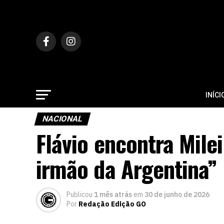
INÍCI
NACIONAL
Flávio encontra Milei
irmão da Argentina”
Publicou
1 mês atrás
em
30 de junho de 2026
Por
Redação Edição GO