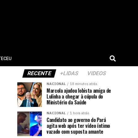
TECEU
RECENTE
+LIDAS
VIDEOS
NACIONAL
18 minutos atrás
Marcola ajudou lobista amiga de
Lulinha a chegar à cúpula do
Ministério da Saúde
NACIONAL
1 hora atrás
Candidato ao governo do Pará
agita web após ter vídeo íntimo
vazado com suposta amante