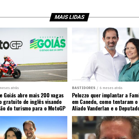
MAIS LIDAS
meses atrás
BASTIDORES
6 meses atrás
e Goiás abre mais 200 vagas
Pelozzo quer implantar a Fami
o gratuito de inglês visando
em Canedo, como tentaram o 
ção do turismo para o MotoGP
Aliado Vanderlan e o Deputad