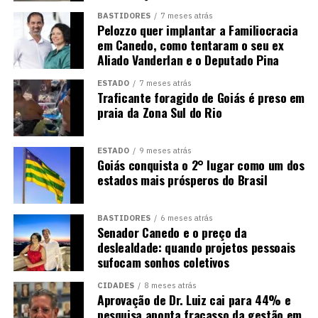
BASTIDORES
7 meses atrás
Pelozzo quer implantar a Familiocracia
em Canedo, como tentaram o seu ex
Aliado Vanderlan e o Deputado Pina
ESTADO
7 meses atrás
Traficante foragido de Goiás é preso em
praia da Zona Sul do Rio
ESTADO
9 meses atrás
Goiás conquista o 2° lugar como um dos
estados mais prósperos do Brasil
BASTIDORES
6 meses atrás
Senador Canedo e o preço da
deslealdade: quando projetos pessoais
sufocam sonhos coletivos
CIDADES
8 meses atrás
Aprovação de Dr. Luiz cai para 44% e
pesquisa aponta fracasso da gestão em