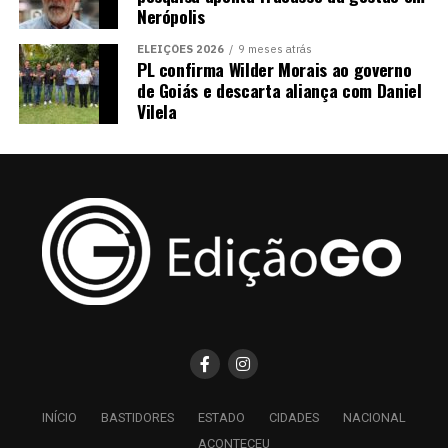
Nerópolis
ELEIÇÕES 2026
9 meses atrás
PL confirma Wilder Morais ao governo
de Goiás e descarta aliança com Daniel
Vilela
INÍCIO
BASTIDORES
ESTADO
CIDADES
NACIONAL
ACONTECEU