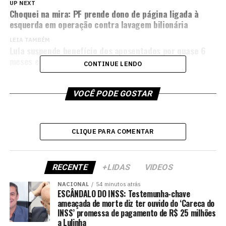
UP NEXT
Choquei na mira: PF prende dono de página ligada à
esquerda em operação contra lavagem bilionária
LEIA TAMBÉM
Lula suspende benefício dos aposentados por quase 6
meses e acumula fila de 740 mil
CONTINUE LENDO
VOCÊ PODE GOSTAR
CLIQUE PARA COMENTAR
RECENTE
+LIDAS
VIDEOS
NACIONAL
54 minutos atrás
ESCÂNDALO DO INSS: Testemunha-chave
ameaçada de morte diz ter ouvido do ‘Careca do
INSS’ promessa de pagamento de R$ 25 milhões
a Lulinha