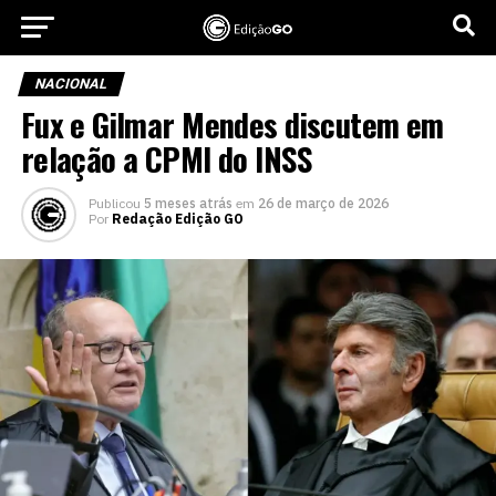
NACIONAL
Fux e Gilmar Mendes discutem em
relação a CPMI do INSS
Publicou
5 meses atrás
em
26 de março de 2026
Por
Redação Edição GO