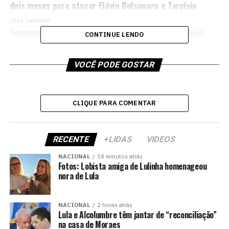
dois meses para atacar Flávio Bolsonaro e Tarcísio
LEIA TAMBÉM
Governo de SC aciona PGR contra Lula por xenofobia
CONTINUE LENDO
VOCÊ PODE GOSTAR
CLIQUE PARA COMENTAR
RECENTE
+LIDAS
VIDEOS
NACIONAL
58 minutos atrás
Fotos: Lobista amiga de Lulinha homenageou
nora de Lula
NACIONAL
2 horas atrás
Lula e Alcolumbre têm jantar de “reconciliação”
na casa de Moraes