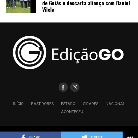
de Goiás e descarta aliança com Daniel
Vilela
INÍCIO
BASTIDORES
ESTADO
CIDADES
NACIONAL
ACONTECEU
Copyright © 2026 Edição GO - Todos os Direitos Reservados.
SHARE
TWEET