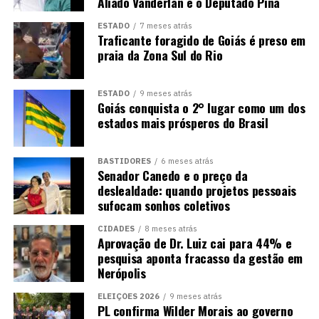
Aliado Vanderlan e o Deputado Pina
ESTADO
7 meses atrás
Traficante foragido de Goiás é preso em
praia da Zona Sul do Rio
ESTADO
9 meses atrás
Goiás conquista o 2° lugar como um dos
estados mais prósperos do Brasil
BASTIDORES
6 meses atrás
Senador Canedo e o preço da
deslealdade: quando projetos pessoais
sufocam sonhos coletivos
CIDADES
8 meses atrás
Aprovação de Dr. Luiz cai para 44% e
pesquisa aponta fracasso da gestão em
Nerópolis
ELEIÇÕES 2026
9 meses atrás
PL confirma Wilder Morais ao governo