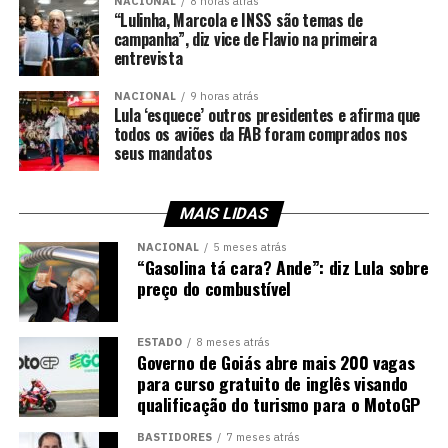
NACIONAL
8 horas atrás
“Lulinha, Marcola e INSS são temas de
campanha”, diz vice de Flavio na primeira
entrevista
NACIONAL
9 horas atrás
Lula ‘esquece’ outros presidentes e afirma que
todos os aviões da FAB foram comprados nos
seus mandatos
MAIS LIDAS
NACIONAL
5 meses atrás
“Gasolina tá cara? Ande”: diz Lula sobre
preço do combustível
ESTADO
8 meses atrás
Governo de Goiás abre mais 200 vagas
para curso gratuito de inglês visando
qualificação do turismo para o MotoGP
BASTIDORES
7 meses atrás