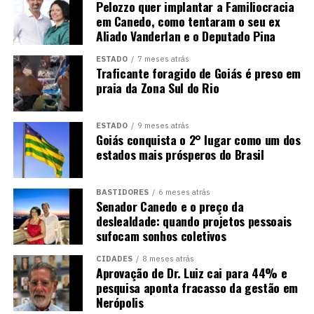
Pelozzo quer implantar a Familiocracia
em Canedo, como tentaram o seu ex
Aliado Vanderlan e o Deputado Pina
ESTADO
7 meses atrás
Traficante foragido de Goiás é preso em
praia da Zona Sul do Rio
ESTADO
9 meses atrás
Goiás conquista o 2° lugar como um dos
estados mais prósperos do Brasil
BASTIDORES
6 meses atrás
Senador Canedo e o preço da
deslealdade: quando projetos pessoais
sufocam sonhos coletivos
CIDADES
8 meses atrás
Aprovação de Dr. Luiz cai para 44% e
pesquisa aponta fracasso da gestão em
Nerópolis