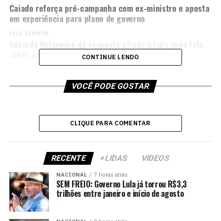
Caiado reforça pré-campanha com ex-ministro e aposta
em experiência para plano de governo
LEIA TAMBÉM
Eduardo Bolsonaro dá resposta afiada a Lula após fala
sobre possível abuso dos EUA com delegado
CONTINUE LENDO
VOCÊ PODE GOSTAR
CLIQUE PARA COMENTAR
RECENTE
+LIDAS
VIDEOS
NACIONAL
7 horas atrás
SEM FREIO: Governo Lula já torrou R$3,3
trilhões entre janeiro e início de agosto