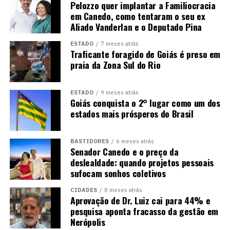
Pelozzo quer implantar a Familiocracia
em Canedo, como tentaram o seu ex
Aliado Vanderlan e o Deputado Pina
ESTADO
7 meses atrás
Traficante foragido de Goiás é preso em
praia da Zona Sul do Rio
ESTADO
9 meses atrás
Goiás conquista o 2° lugar como um dos
estados mais prósperos do Brasil
BASTIDORES
6 meses atrás
Senador Canedo e o preço da
deslealdade: quando projetos pessoais
sufocam sonhos coletivos
CIDADES
8 meses atrás
Aprovação de Dr. Luiz cai para 44% e
pesquisa aponta fracasso da gestão em
Nerópolis