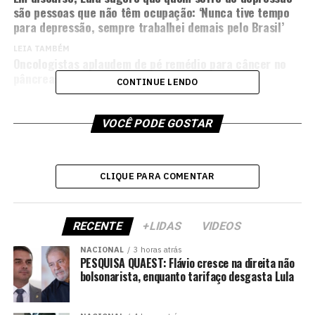
são pessoas que não têm ocupação: ‘Nunca tive tempo
para depressão, sempre trabalhei demais pelo Brasil’
LEIA TAMBÉM
Oncologistas aplaudem de pé remédio para câncer no
pâncreas
CONTINUE LENDO
VOCÊ PODE GOSTAR
CLIQUE PARA COMENTAR
RECENTE
+LIDAS
VIDEOS
NACIONAL
3 horas atrás
PESQUISA QUAEST: Flávio cresce na direita não
bolsonarista, enquanto tarifaço desgasta Lula