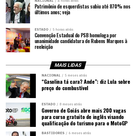
NACIONAL
4 horas atrás
Patrimônio de esquerdistas subiu até 870% nos
últimos anos; veja
ESTADO
5 horas atrás
Convenção Estadual do PSB homologa por
unanimidade candidatura de Rubens Marques à
reeleição
MAIS LIDAS
NACIONAL
5 meses atrás
“Gasolina tá cara? Ande”: diz Lula sobre
preço do combustível
ESTADO
8 meses atrás
Governo de Goiás abre mais 200 vagas
para curso gratuito de inglês visando
qualificação do turismo para o MotoGP
BASTIDORES
6 meses atrás