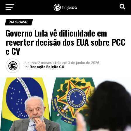
NACIONAL
Governo Lula vê dificuldade em
reverter decisão dos EUA sobre PCC
e CV
Publicou
2 meses atrás
em
3 de junho de 2026
Por
Redação Edição GO