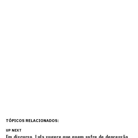
TÓPICOS RELACIONADOS:
UP NEXT
Em discurso, Lula sugere que quem sofre de depressão