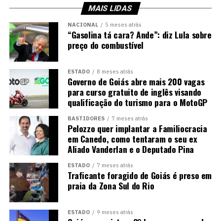
MAIS LIDAS
NACIONAL
5 meses atrás
“Gasolina tá cara? Ande”: diz Lula sobre
preço do combustível
ESTADO
8 meses atrás
Governo de Goiás abre mais 200 vagas
para curso gratuito de inglês visando
qualificação do turismo para o MotoGP
BASTIDORES
7 meses atrás
Pelozzo quer implantar a Familiocracia
em Canedo, como tentaram o seu ex
Aliado Vanderlan e o Deputado Pina
ESTADO
7 meses atrás
Traficante foragido de Goiás é preso em
praia da Zona Sul do Rio
ESTADO
9 meses atrás