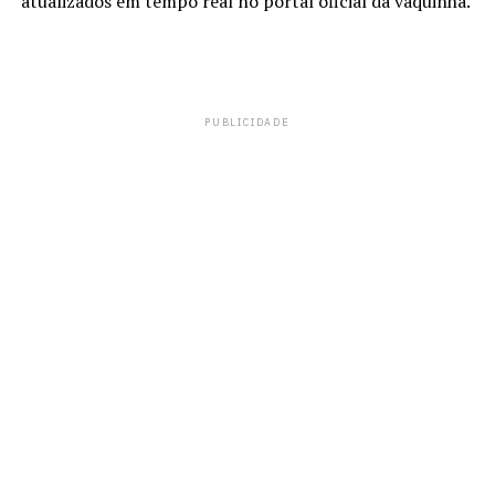
atualizados em tempo real no portal oficial da vaquinha.
PUBLICIDADE