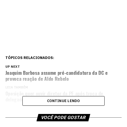
TÓPICOS RELACIONADOS:
UP NEXT
Joaquim Barbosa assume pré-candidatura da DC e
provoca reação de Aldo Rebelo
LEIA TAMBÉM
Oposição quer ouvir diretor da PF após troca de
delegado no caso de Lulinha
CONTINUE LENDO
VOCÊ PODE GOSTAR