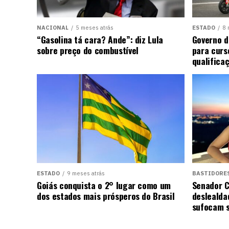
NACIONAL
5 meses atrás
ESTADO
8 
“Gasolina tá cara? Ande”: diz Lula
Governo d
sobre preço do combustível
para curs
qualifica
ESTADO
9 meses atrás
BASTIDORE
Goiás conquista o 2° lugar como um
Senador C
dos estados mais prósperos do Brasil
deslealda
sufocam s