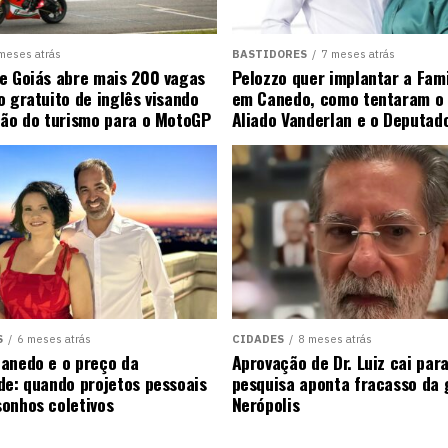
meses atrás
BASTIDORES
7 meses atrás
e Goiás abre mais 200 vagas
Pelozzo quer implantar a Fami
o gratuito de inglês visando
em Canedo, como tentaram o 
ção do turismo para o MotoGP
Aliado Vanderlan e o Deputad
S
6 meses atrás
CIDADES
8 meses atrás
anedo e o preço da
Aprovação de Dr. Luiz cai pa
de: quando projetos pessoais
pesquisa aponta fracasso da
onhos coletivos
Nerópolis