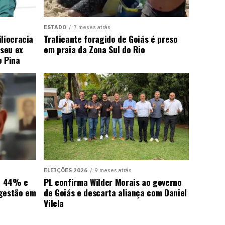
ESTADO
7 meses atrás
liocracia
Traficante foragido de Goiás é preso
seu ex
em praia da Zona Sul do Rio
o Pina
ELEIÇÕES 2026
9 meses atrás
ra 44% e
PL confirma Wilder Morais ao governo
 gestão em
de Goiás e descarta aliança com Daniel
Vilela