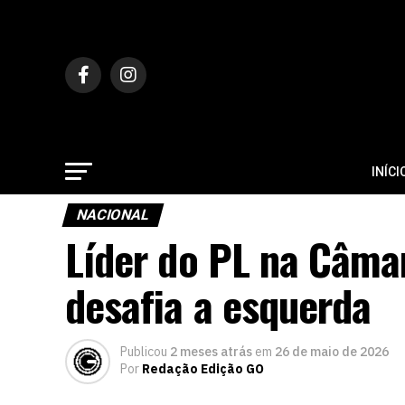
INÍCI
NACIONAL
Líder do PL na Câma
desafia a esquerda
Publicou
2 meses atrás
em
26 de maio de 2026
Por
Redação Edição GO