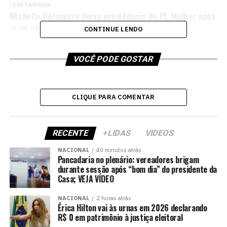
LEIA TAMBÉM
Michelle Bolsonaro deixa presidência do PL Mulher após
crise com Flávio
CONTINUE LENDO
VOCÊ PODE GOSTAR
CLIQUE PARA COMENTAR
RECENTE
+LIDAS
VIDEOS
NACIONAL
40 minutos atrás
Pancadaria no plenário: vereadores brigam
durante sessão após “bom dia” do presidente da
Casa; VEJA VÍDEO
NACIONAL
2 horas atrás
Érica Hilton vai às urnas em 2026 declarando
R$ 0 em patrimônio à justiça eleitoral