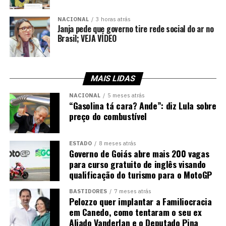
NACIONAL
3 horas atrás
Janja pede que governo tire rede social do ar no
Brasil; VEJA VÍDEO
MAIS LIDAS
NACIONAL
5 meses atrás
“Gasolina tá cara? Ande”: diz Lula sobre
preço do combustível
ESTADO
8 meses atrás
Governo de Goiás abre mais 200 vagas
para curso gratuito de inglês visando
qualificação do turismo para o MotoGP
BASTIDORES
7 meses atrás
Pelozzo quer implantar a Familiocracia
em Canedo, como tentaram o seu ex
Aliado Vanderlan e o Deputado Pina