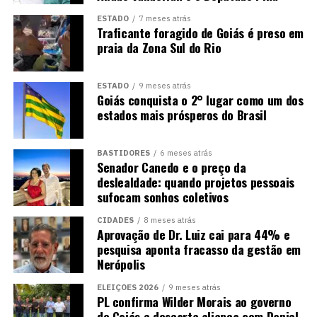
ESTADO
7 meses atrás
Traficante foragido de Goiás é preso em
praia da Zona Sul do Rio
ESTADO
9 meses atrás
Goiás conquista o 2° lugar como um dos
estados mais prósperos do Brasil
BASTIDORES
6 meses atrás
Senador Canedo e o preço da
deslealdade: quando projetos pessoais
sufocam sonhos coletivos
CIDADES
8 meses atrás
Aprovação de Dr. Luiz cai para 44% e
pesquisa aponta fracasso da gestão em
Nerópolis
ELEIÇÕES 2026
9 meses atrás
PL confirma Wilder Morais ao governo
de Goiás e descarta aliança com Daniel