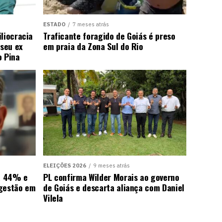
ESTADO
7 meses atrás
liocracia
Traficante foragido de Goiás é preso
seu ex
em praia da Zona Sul do Rio
o Pina
ELEIÇÕES 2026
9 meses atrás
ra 44% e
PL confirma Wilder Morais ao governo
 gestão em
de Goiás e descarta aliança com Daniel
Vilela