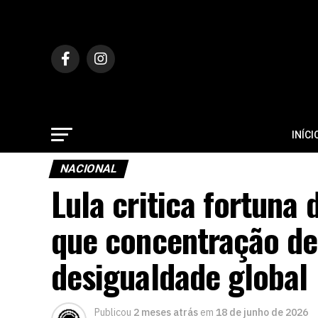
INÍCI
NACIONAL
Lula critica fortuna 
que concentração de
desigualdade global
Publicou
2 meses atrás
em
18 de junho de 2026