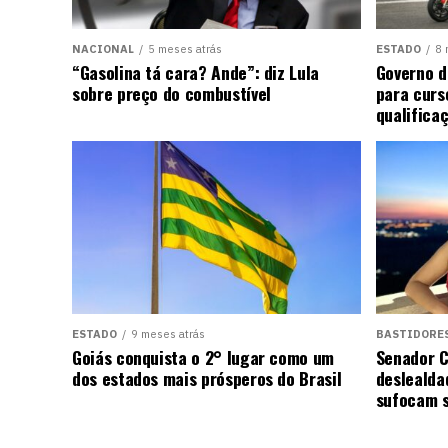
NACIONAL
5 meses atrás
ESTADO
8 
“Gasolina tá cara? Ande”: diz Lula
Governo d
sobre preço do combustível
para curs
qualifica
ESTADO
9 meses atrás
BASTIDORE
Goiás conquista o 2° lugar como um
Senador C
dos estados mais prósperos do Brasil
deslealda
sufocam s