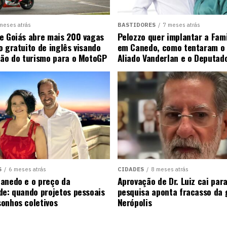
meses atrás
BASTIDORES
7 meses atrás
e Goiás abre mais 200 vagas
Pelozzo quer implantar a Fami
o gratuito de inglês visando
em Canedo, como tentaram o 
ção do turismo para o MotoGP
Aliado Vanderlan e o Deputad
S
6 meses atrás
CIDADES
8 meses atrás
anedo e o preço da
Aprovação de Dr. Luiz cai pa
de: quando projetos pessoais
pesquisa aponta fracasso da
onhos coletivos
Nerópolis