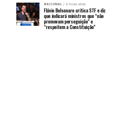
NACIONAL
4 horas atrás
Flávio Bolsonaro critica STF e diz
que indicará ministros que “não
promovam perseguição” e
“respeitem a Constituição”