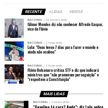
RECENTE
+LIDAS
VIDEOS
NACIONAL
56 minutos atrás
Gilmar Mendes diz não conhecer Alfredo Gaspar,
vice de Flávio
NACIONAL
2 horas atrás
Lula: “Deus levou 7 dias para fazer o mundo e
ainda não acabou”
NACIONAL
3 horas atrás
Flávio Bolsonaro critica STF e diz que indicará
ministros que “não promovam perseguição” e
“respeitem a Constituição”
MAIS LIDAS
NACIONAL
5 meses atrás
“Gasolina tá cara? Ande”: diz Lula sobre