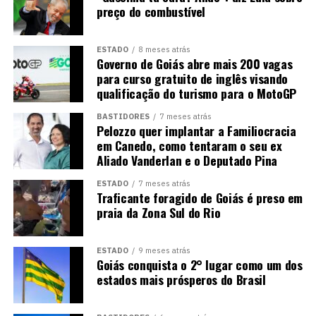
preço do combustível
ESTADO
8 meses atrás
Governo de Goiás abre mais 200 vagas
para curso gratuito de inglês visando
qualificação do turismo para o MotoGP
BASTIDORES
7 meses atrás
Pelozzo quer implantar a Familiocracia
em Canedo, como tentaram o seu ex
Aliado Vanderlan e o Deputado Pina
ESTADO
7 meses atrás
Traficante foragido de Goiás é preso em
praia da Zona Sul do Rio
ESTADO
9 meses atrás
Goiás conquista o 2° lugar como um dos
estados mais prósperos do Brasil