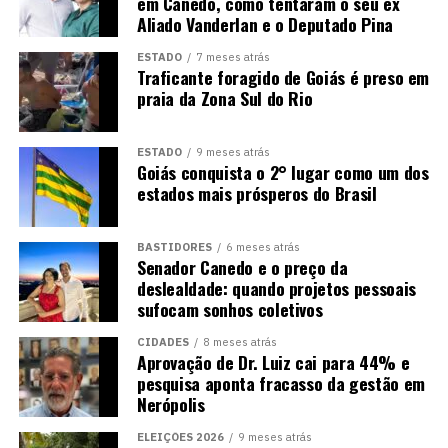
em Canedo, como tentaram o seu ex
Aliado Vanderlan e o Deputado Pina
ESTADO
7 meses atrás
Traficante foragido de Goiás é preso em
praia da Zona Sul do Rio
ESTADO
9 meses atrás
Goiás conquista o 2° lugar como um dos
estados mais prósperos do Brasil
BASTIDORES
6 meses atrás
Senador Canedo e o preço da
deslealdade: quando projetos pessoais
sufocam sonhos coletivos
CIDADES
8 meses atrás
Aprovação de Dr. Luiz cai para 44% e
pesquisa aponta fracasso da gestão em
Nerópolis
ELEIÇÕES 2026
9 meses atrás