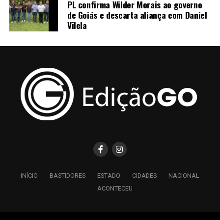
PL confirma Wilder Morais ao governo
de Goiás e descarta aliança com Daniel
Vilela
INÍCIO
BASTIDORES
ESTADO
CIDADES
NACIONAL
ACONTECEU