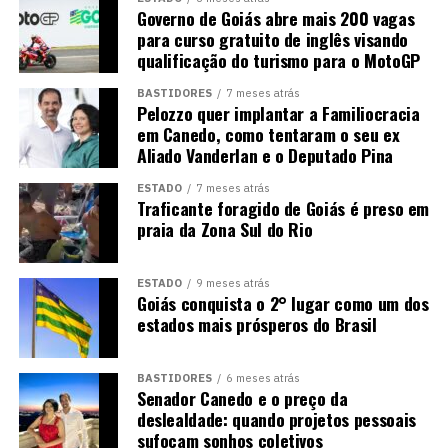
Governo de Goiás abre mais 200 vagas
para curso gratuito de inglês visando
qualificação do turismo para o MotoGP
BASTIDORES
7 meses atrás
Pelozzo quer implantar a Familiocracia
em Canedo, como tentaram o seu ex
Aliado Vanderlan e o Deputado Pina
ESTADO
7 meses atrás
Traficante foragido de Goiás é preso em
praia da Zona Sul do Rio
ESTADO
9 meses atrás
Goiás conquista o 2° lugar como um dos
estados mais prósperos do Brasil
BASTIDORES
6 meses atrás
Senador Canedo e o preço da
deslealdade: quando projetos pessoais
sufocam sonhos coletivos