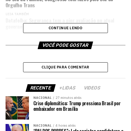
Orgulho Trans
LEIA TAMBÉM
Datafolha: Segurança tem a pior avaliação no atual
governo Lula
CONTINUE LENDO
VOCÊ PODE GOSTAR
CLIQUE PARA COMENTAR
RECENTE
+LIDAS
VIDEOS
NACIONAL
27 minutos atrás
Crise diplomática: Trump pressiona Brasil por
embaixador em Brasília
NACIONAL
4 horas atrás
“PAI DOS POBRES”: Lula registra candidatura e