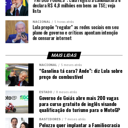
declara R$ 4,8 milhões em bens ao TSE; veja
lista
NACIONAL
5 horas atrás
Lula propõe “regular” as redes sociais em seu
plano de governo e críticos apontam intenção
de censurar internet
MAIS LIDAS
NACIONAL
5 meses atrás
“Gasolina tá cara? Ande”: diz Lula sobre
preço do combustível
ESTADO
8 meses atrás
Governo de Goiás abre mais 200 vagas
para curso gratuito de inglês visando
qualificação do turismo para o MotoGP
BASTIDORES
7 meses atrás
Pelozzo quer implantar a Familiocracia