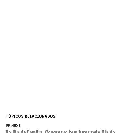
TÓPICOS RELACIONADOS:
UP NEXT
No Dia da Família, Congresso tem luzes pelo Dia do