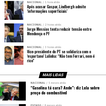
NACIONAL
1 hora atrás
Após acusar Gaspar, Lindbergh admite
‘informações superficiais’
NACIONAL
2 horas atrás
Jorge Messias tenta reduzir tensão entre
Mendonça e PF
NACIONAL
3 horas atrás
Vice-presidente do PT se solidariza com o
‘espartano’ Lulinha: “Não tem Ferrari, nem é
rico”
MAIS LIDAS
NACIONAL
5 meses atrás
“Gasolina tá cara? Ande”: diz Lula sobre
preço do combustível
ESTADO
8 meses atrás