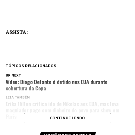
ASSISTA:
TÓPICOS RELACIONADOS:
UP NEXT
Vídeo: Diogo Defante é detido nos EUA durante
cobertura da Copa
LEIA TAMBÉM
Erika Hilton critica ida de Nikolas aos EUA, mas leva
maquiador pago com dinheiro do povo para show em
Paris
CONTINUE LENDO