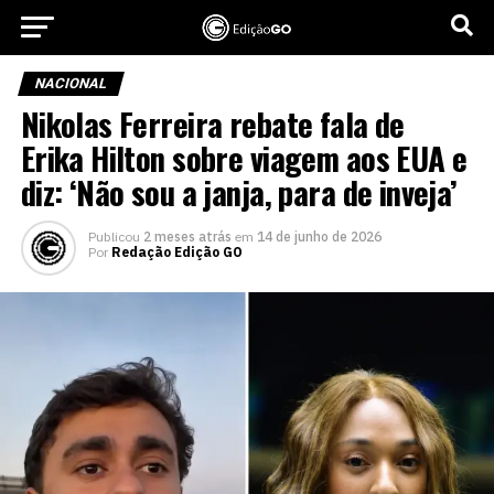
NACIONAL
Nikolas Ferreira rebate fala de
Erika Hilton sobre viagem aos EUA e
diz: ‘Não sou a janja, para de inveja’
Publicou
2 meses atrás
em
14 de junho de 2026
Por
Redação Edição GO