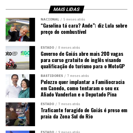
MAIS LIDAS
NACIONAL
5 meses atrás
“Gasolina tá cara? Ande”: diz Lula sobre
preço do combustível
ESTADO
8 meses atrás
Governo de Goiás abre mais 200 vagas
para curso gratuito de inglês visando
qualificação do turismo para o MotoGP
BASTIDORES
7 meses atrás
Pelozzo quer implantar a Familiocracia
em Canedo, como tentaram o seu ex
Aliado Vanderlan e o Deputado Pina
ESTADO
7 meses atrás
Traficante foragido de Goiás é preso em
praia da Zona Sul do Rio
ESTADO
9 meses atrás