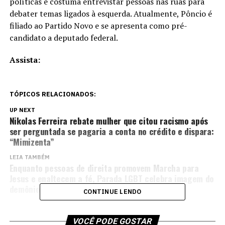
políticas e costuma entrevistar pessoas nas ruas para
debater temas ligados à esquerda. Atualmente, Pôncio é
filiado ao Partido Novo e se apresenta como pré-
candidato a deputado federal.
Assista:
TÓPICOS RELACIONADOS:
UP NEXT
Nikolas Ferreira rebate mulher que citou racismo após
ser perguntada se pagaria a conta no crédito e dispara:
“Mimizenta”
LEIA TAMBÉM
Enquanto pessoas de direita promovem Marcha para
Jesus e enaltecem a fé, Parada LGBT celebra imagem do
demônio
CONTINUE LENDO
VOCÊ PODE GOSTAR