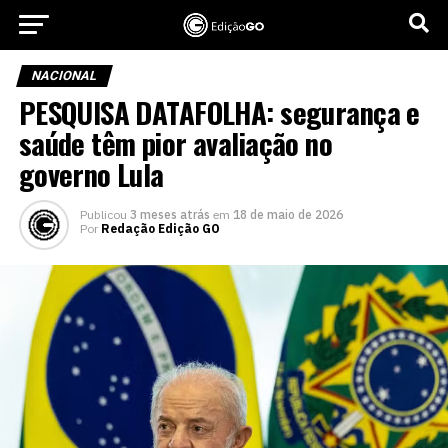
NACIONAL
PESQUISA DATAFOLHA: segurança e
saúde têm pior avaliação no
governo Lula
Publicou
3 meses atrás
em
18 de maio de 2026
Por
Redação Edição GO