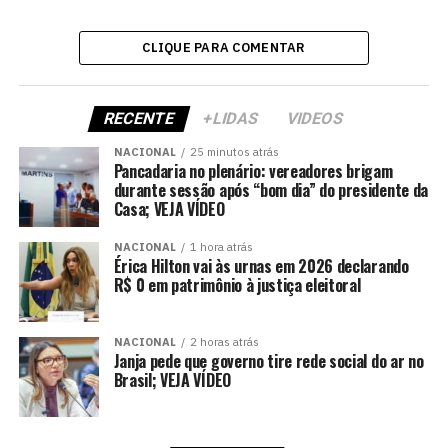
CLIQUE PARA COMENTAR
RECENTE
+LIDAS
VIDEOS
NACIONAL
25 minutos atrás
Pancadaria no plenário: vereadores brigam
durante sessão após “bom dia” do presidente da
Casa; VEJA VÍDEO
NACIONAL
1 hora atrás
Érica Hilton vai às urnas em 2026 declarando
R$ 0 em patrimônio à justiça eleitoral
NACIONAL
2 horas atrás
Janja pede que governo tire rede social do ar no
Brasil; VEJA VÍDEO