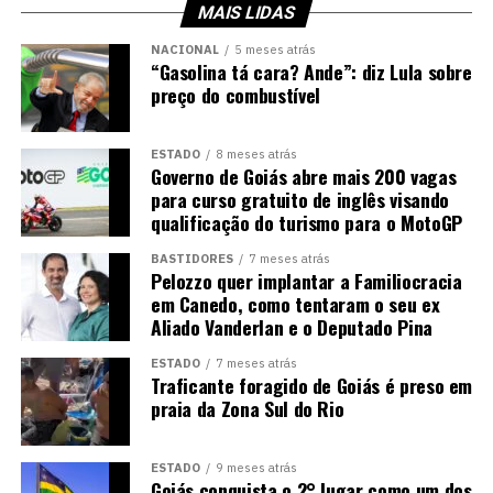
MAIS LIDAS
NACIONAL
5 meses atrás
“Gasolina tá cara? Ande”: diz Lula sobre
preço do combustível
ESTADO
8 meses atrás
Governo de Goiás abre mais 200 vagas
para curso gratuito de inglês visando
qualificação do turismo para o MotoGP
BASTIDORES
7 meses atrás
Pelozzo quer implantar a Familiocracia
em Canedo, como tentaram o seu ex
Aliado Vanderlan e o Deputado Pina
ESTADO
7 meses atrás
Traficante foragido de Goiás é preso em
praia da Zona Sul do Rio
ESTADO
9 meses atrás
Goiás conquista o 2° lugar como um dos