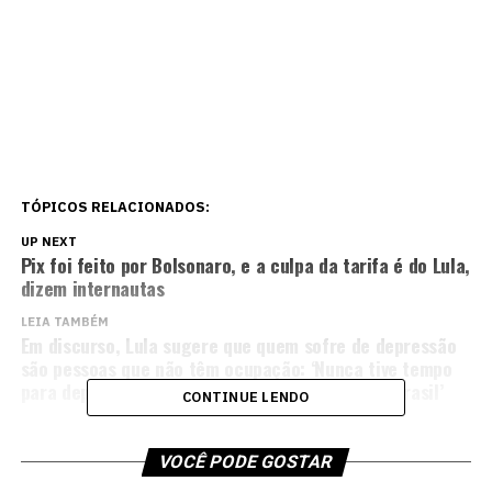
TÓPICOS RELACIONADOS:
UP NEXT
Pix foi feito por Bolsonaro, e a culpa da tarifa é do Lula,
dizem internautas
LEIA TAMBÉM
Em discurso, Lula sugere que quem sofre de depressão
são pessoas que não têm ocupação: ‘Nunca tive tempo
para depressão, sempre trabalhei demais pelo Brasil’
CONTINUE LENDO
VOCÊ PODE GOSTAR