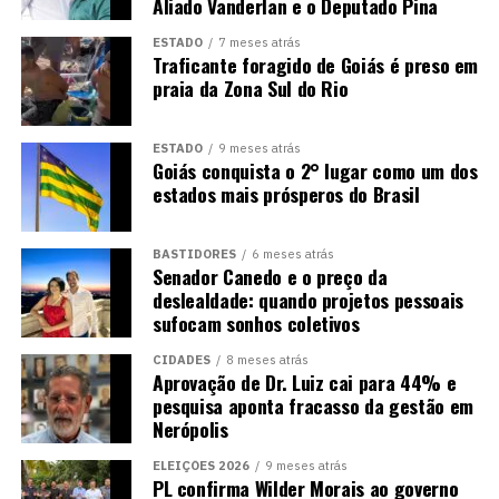
Aliado Vanderlan e o Deputado Pina
ESTADO
7 meses atrás
Traficante foragido de Goiás é preso em
praia da Zona Sul do Rio
ESTADO
9 meses atrás
Goiás conquista o 2° lugar como um dos
estados mais prósperos do Brasil
BASTIDORES
6 meses atrás
Senador Canedo e o preço da
deslealdade: quando projetos pessoais
sufocam sonhos coletivos
CIDADES
8 meses atrás
Aprovação de Dr. Luiz cai para 44% e
pesquisa aponta fracasso da gestão em
Nerópolis
ELEIÇÕES 2026
9 meses atrás
PL confirma Wilder Morais ao governo