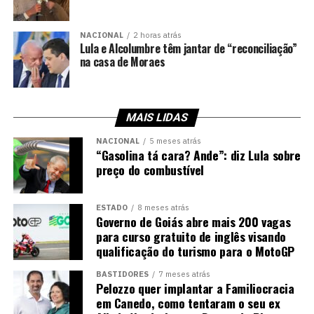
NACIONAL
2 horas atrás
Lula e Alcolumbre têm jantar de “reconciliação”
na casa de Moraes
MAIS LIDAS
NACIONAL
5 meses atrás
“Gasolina tá cara? Ande”: diz Lula sobre
preço do combustível
ESTADO
8 meses atrás
Governo de Goiás abre mais 200 vagas
para curso gratuito de inglês visando
qualificação do turismo para o MotoGP
BASTIDORES
7 meses atrás
Pelozzo quer implantar a Familiocracia
em Canedo, como tentaram o seu ex