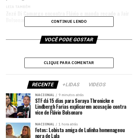
LEIA TAMBÉM
Zezé Di Camargo encontra Flávio e manda recado a Jair
Bolsonaro
CONTINUE LENDO
VOCÊ PODE GOSTAR
CLIQUE PARA COMENTAR
RECENTE
+LIDAS
VIDEOS
NACIONAL
9 minutos atrás
STF dá 15 dias para Soraya Thronicke e
Lindbergh Farias explicarem acusação contra
vice de Flávio Bolsonaro
NACIONAL
1 hora atrás
Fotos: Lobista amiga de Lulinha homenageou
nora de Lula