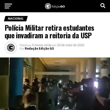
NACIONAL
Polícia Militar retira estudantes
que invadiram a reitoria da USP
Publicou
3 meses atrás
em
10 de maio de 2026
Por
Redação Edição GO