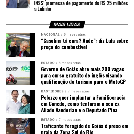
INSS’ promessa de pagamento de R$ 25 milhões
a Lulinha
MAIS LIDAS
NACIONAL
5 meses atrás
“Gasolina tá cara? Ande”: diz Lula sobre
preço do combustível
ESTADO
8 meses atrás
Governo de Goiás abre mais 200 vagas
para curso gratuito de inglês visando
qualificação do turismo para o MotoGP
BASTIDORES
7 meses atrás
Pelozzo quer implantar a Familiocracia
em Canedo, como tentaram o seu ex
Aliado Vanderlan e o Deputado Pina
ESTADO
7 meses atrás
Traficante foragido de Goiás é preso em
praia da Zona Sul do Rio