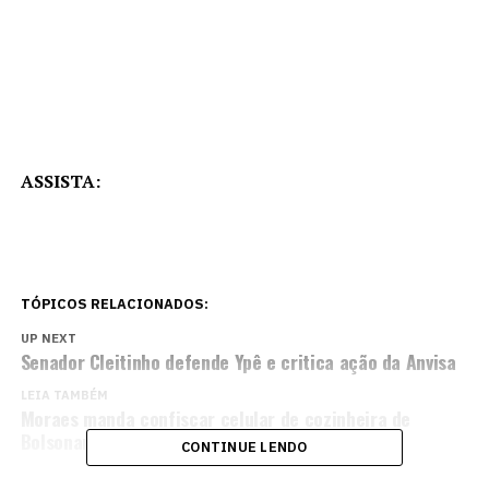
ASSISTA:
TÓPICOS RELACIONADOS:
UP NEXT
Senador Cleitinho defende Ypê e critica ação da Anvisa
LEIA TAMBÉM
Moraes manda confiscar celular de cozinheira de
Bolsonaro
CONTINUE LENDO