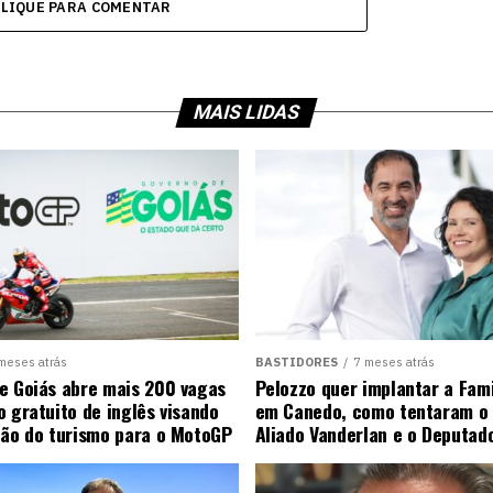
CLIQUE PARA COMENTAR
MAIS LIDAS
meses atrás
BASTIDORES
7 meses atrás
e Goiás abre mais 200 vagas
Pelozzo quer implantar a Fami
o gratuito de inglês visando
em Canedo, como tentaram o 
ção do turismo para o MotoGP
Aliado Vanderlan e o Deputad