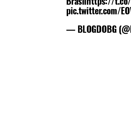
Brasil
https://t.c
pic.twitter.com/E
— BLOGDOBG (@