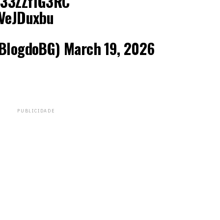
o/33ZZf1G3RC
OVeJDuxbu
BlogdoBG)
March 19, 2026
PUBLICIDADE