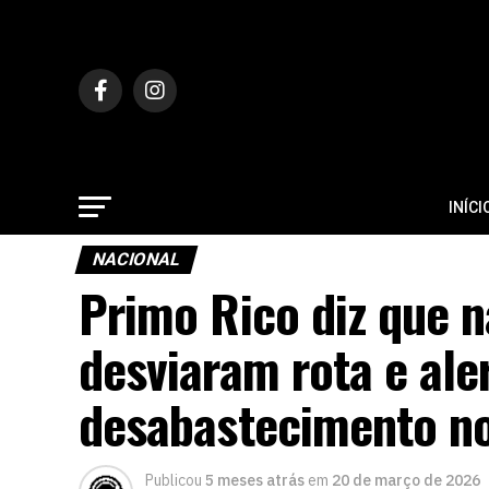
INÍCI
NACIONAL
Primo Rico diz que n
desviaram rota e ale
desabastecimento no
Publicou
5 meses atrás
em
20 de março de 2026