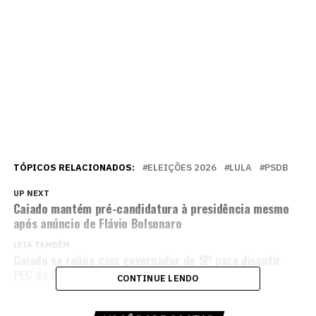
TÓPICOS RELACIONADOS:
ELEIÇÕES 2026
LULA
PSDB
UP NEXT
Caiado mantém pré-candidatura à presidência mesmo
após anúncio de Flávio Bolsonaro
LEIA TAMBÉM
Caiado se reúne com governador de SP para discutir
PEC da Segurança Pública no Congresso
CONTINUE LENDO