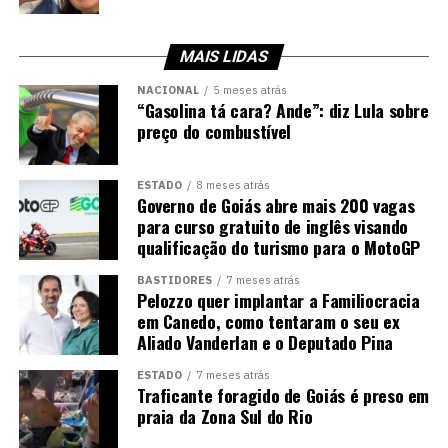
MAIS LIDAS
NACIONAL
5 meses atrás
“Gasolina tá cara? Ande”: diz Lula sobre
preço do combustível
ESTADO
8 meses atrás
Governo de Goiás abre mais 200 vagas
para curso gratuito de inglês visando
qualificação do turismo para o MotoGP
BASTIDORES
7 meses atrás
Pelozzo quer implantar a Familiocracia
em Canedo, como tentaram o seu ex
Aliado Vanderlan e o Deputado Pina
ESTADO
7 meses atrás
Traficante foragido de Goiás é preso em
praia da Zona Sul do Rio