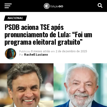
NACIONAL
PSDB aciona TSE após
pronunciamento de Lula: “Foi um
programa eleitoral gratuito”
Publicou
8 meses atrás
em
2 de dezembro de 2025
Por
Rachell Luciano