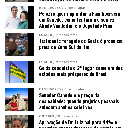
BASTIDORES
7 meses atrás
Pelozzo quer implantar a Familiocracia
em Canedo, como tentaram o seu ex
Aliado Vanderlan e o Deputado Pina
ESTADO
7 meses atrás
Traficante foragido de Goiás é preso em
praia da Zona Sul do Rio
ESTADO
9 meses atrás
Goiás conquista o 2° lugar como um dos
estados mais prósperos do Brasil
BASTIDORES
6 meses atrás
Senador Canedo e o preço da
deslealdade: quando projetos pessoais
sufocam sonhos coletivos
CIDADES
8 meses atrás
Aprovação de Dr. Luiz cai para 44% e