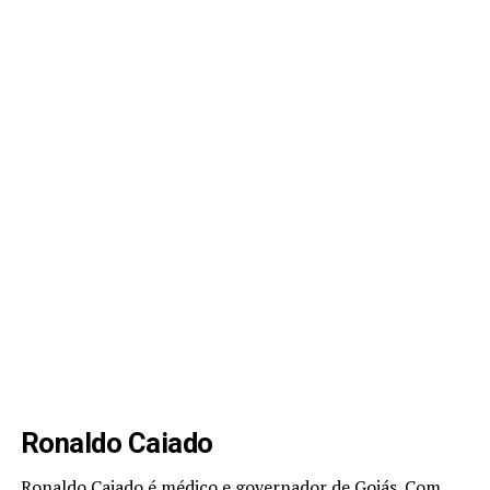
Ronaldo Caiado
Ronaldo Caiado é médico e governador de Goiás. Com