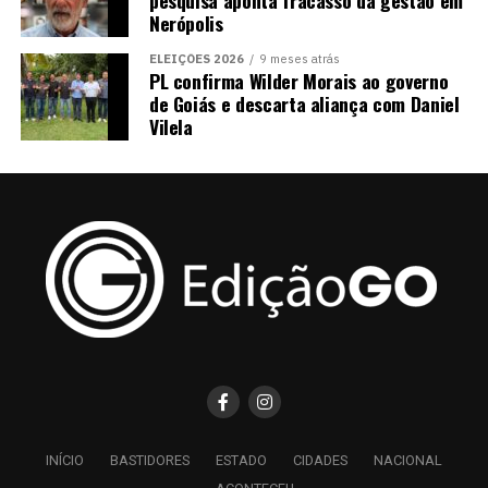
pesquisa aponta fracasso da gestão em
Nerópolis
ELEIÇÕES 2026
9 meses atrás
PL confirma Wilder Morais ao governo
de Goiás e descarta aliança com Daniel
Vilela
INÍCIO
BASTIDORES
ESTADO
CIDADES
NACIONAL