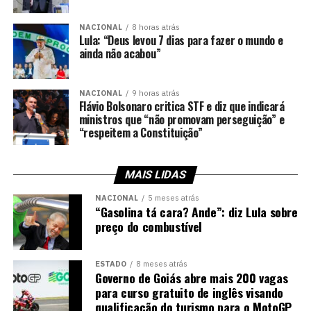
NACIONAL
8 horas atrás
Lula: “Deus levou 7 dias para fazer o mundo e
ainda não acabou”
NACIONAL
9 horas atrás
Flávio Bolsonaro critica STF e diz que indicará
ministros que “não promovam perseguição” e
“respeitem a Constituição”
MAIS LIDAS
NACIONAL
5 meses atrás
“Gasolina tá cara? Ande”: diz Lula sobre
preço do combustível
ESTADO
8 meses atrás
Governo de Goiás abre mais 200 vagas
para curso gratuito de inglês visando
qualificação do turismo para o MotoGP