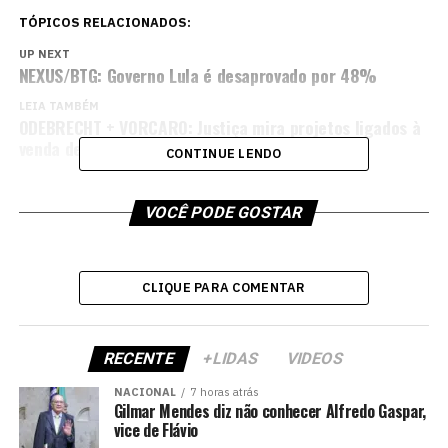
TÓPICOS RELACIONADOS:
UP NEXT
NEXUS/BTG: Governo Lula é desaprovado por 48%
LEIA TAMBÉM
ODEBRECHT + VORCARO: Justiça mira projetos ligados à
venda de 577 apartamentos em SP
CONTINUE LENDO
VOCÊ PODE GOSTAR
CLIQUE PARA COMENTAR
RECENTE
+LIDAS
VIDEOS
NACIONAL
7 horas atrás
Gilmar Mendes diz não conhecer Alfredo Gaspar,
vice de Flávio