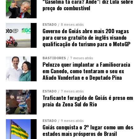
“Gasolina tá cara? Ande”: diz Lula sobre
preço do combustível
ESTADO
8 meses atrás
Governo de Goiás abre mais 200 vagas
para curso gratuito de inglês visando
qualificação do turismo para o MotoGP
BASTIDORES
7 meses atrás
Pelozzo quer implantar a Familiocracia
em Canedo, como tentaram o seu ex
Aliado Vanderlan e o Deputado Pina
ESTADO
7 meses atrás
Traficante foragido de Goiás é preso em
praia da Zona Sul do Rio
ESTADO
9 meses atrás
Goiás conquista o 2° lugar como um dos
estados mais prósperos do Brasil