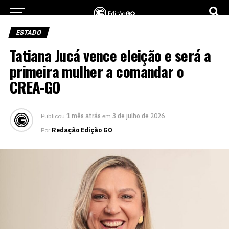
ESTADO
Tatiana Jucá vence eleição e será a
primeira mulher a comandar o
CREA-GO
Publicou
1 mês atrás
em
3 de julho de 2026
Por
Redação Edição GO