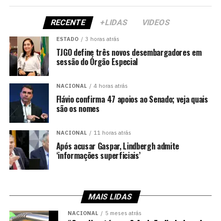
RECENTE
+LIDAS
VIDEOS
ESTADO
3 horas atrás
TJGO define três novos desembargadores em
sessão do Órgão Especial
NACIONAL
4 horas atrás
Flávio confirma 47 apoios ao Senado; veja quais
são os nomes
NACIONAL
11 horas atrás
Após acusar Gaspar, Lindbergh admite
‘informações superficiais’
MAIS LIDAS
NACIONAL
5 meses atrás