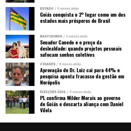
ESTADO
9 meses atrás
Goiás conquista o 2° lugar como um dos
estados mais prósperos do Brasil
BASTIDORES
6 meses atrás
Senador Canedo e o preço da
deslealdade: quando projetos pessoais
sufocam sonhos coletivos
CIDADES
8 meses atrás
Aprovação de Dr. Luiz cai para 44% e
pesquisa aponta fracasso da gestão em
Nerópolis
ELEIÇÕES 2026
9 meses atrás
PL confirma Wilder Morais ao governo
de Goiás e descarta aliança com Daniel
Vilela