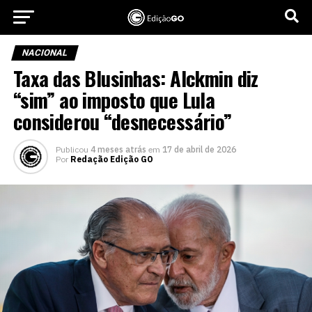
NACIONAL
Taxa das Blusinhas: Alckmin diz
“sim” ao imposto que Lula
considerou “desnecessário”
Publicou
4 meses atrás
em
17 de abril de 2026
Por
Redação Edição GO