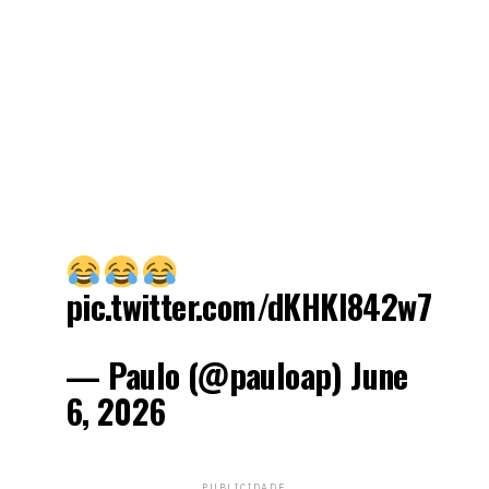
pic.twitter.com/dKHKl842w7
— Paulo (@pauloap)
June
6, 2026
PUBLICIDADE