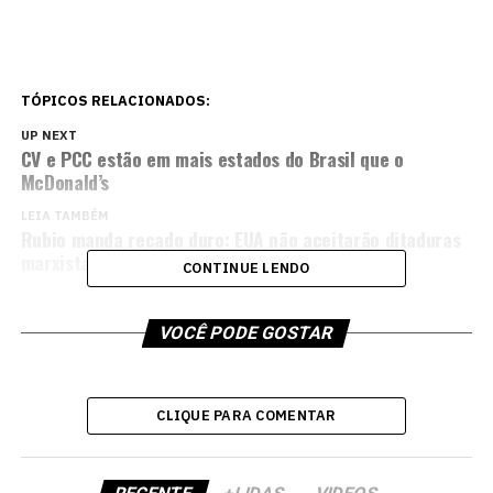
TÓPICOS RELACIONADOS:
UP NEXT
CV e PCC estão em mais estados do Brasil que o
McDonald’s
LEIA TAMBÉM
Rubio manda recado duro: EUA não aceitarão ditaduras
marxistas exportando sua revolução venenosa
CONTINUE LENDO
VOCÊ PODE GOSTAR
CLIQUE PARA COMENTAR