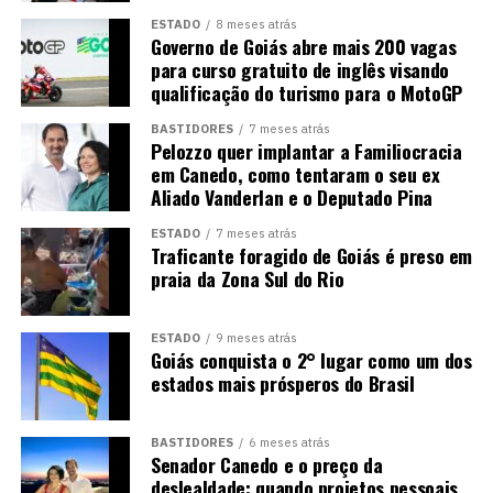
ESTADO
8 meses atrás
Governo de Goiás abre mais 200 vagas
para curso gratuito de inglês visando
qualificação do turismo para o MotoGP
BASTIDORES
7 meses atrás
Pelozzo quer implantar a Familiocracia
em Canedo, como tentaram o seu ex
Aliado Vanderlan e o Deputado Pina
ESTADO
7 meses atrás
Traficante foragido de Goiás é preso em
praia da Zona Sul do Rio
ESTADO
9 meses atrás
Goiás conquista o 2° lugar como um dos
estados mais prósperos do Brasil
BASTIDORES
6 meses atrás
Senador Canedo e o preço da
deslealdade: quando projetos pessoais