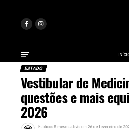
INÍCI
ESTADO
Vestibular de Medici
questões e mais equi
2026
Publicou
5 meses atrás
em
26 de fevereiro de 20