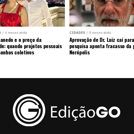
S
6 meses atrás
CIDADES
8 meses atrás
anedo e o preço da
Aprovação de Dr. Luiz cai pa
de: quando projetos pessoais
pesquisa aponta fracasso da
onhos coletivos
Nerópolis