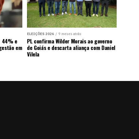
ELEIÇÕES 2026
9 meses atrás
ra 44% e
PL confirma Wilder Morais ao governo
 gestão em
de Goiás e descarta aliança com Daniel
Vilela