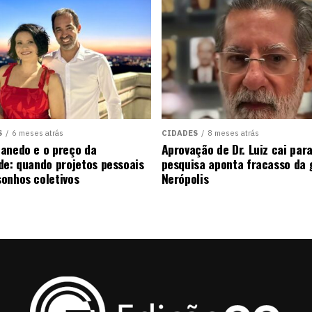
S
6 meses atrás
CIDADES
8 meses atrás
anedo e o preço da
Aprovação de Dr. Luiz cai pa
de: quando projetos pessoais
pesquisa aponta fracasso da
onhos coletivos
Nerópolis