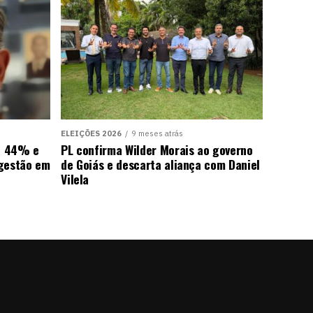
ELEIÇÕES 2026
9 meses atrás
ra 44% e
PL confirma Wilder Morais ao governo
 gestão em
de Goiás e descarta aliança com Daniel
Vilela