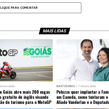
CLIQUE PARA COMENTAR
MAIS LIDAS
meses atrás
BASTIDORES
7 meses atrás
e Goiás abre mais 200 vagas
Pelozzo quer implantar a Fami
o gratuito de inglês visando
em Canedo, como tentaram o 
ção do turismo para o MotoGP
Aliado Vanderlan e o Deputad