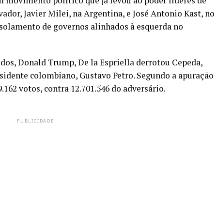
um movimento político que já levou ao poder líderes de
ador, Javier Milei, na Argentina, e José Antonio Kast, no
solamento de governos alinhados à esquerda no
dos, Donald Trump, De la Espriella derrotou Cepeda,
esidente colombiano, Gustavo Petro. Segundo a apuração
9.162 votos, contra 12.701.546 do adversário.
PUBLICIDADE