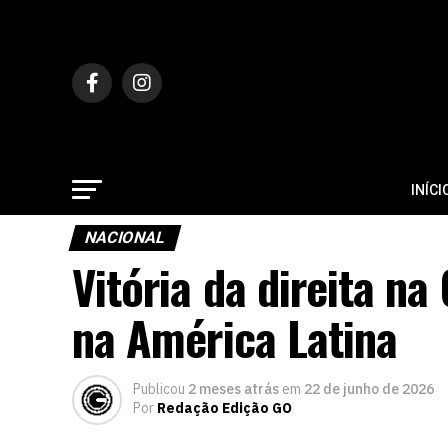
INÍCI
NACIONAL
Vitória da direita n
na América Latina
Publicou
2 meses atrás
em
22 de junho de 2026
Por
Redação Edição GO