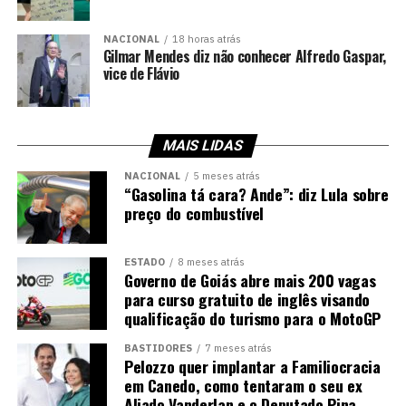
NACIONAL
18 horas atrás
Gilmar Mendes diz não conhecer Alfredo Gaspar,
vice de Flávio
MAIS LIDAS
NACIONAL
5 meses atrás
“Gasolina tá cara? Ande”: diz Lula sobre
preço do combustível
ESTADO
8 meses atrás
Governo de Goiás abre mais 200 vagas
para curso gratuito de inglês visando
qualificação do turismo para o MotoGP
BASTIDORES
7 meses atrás
Pelozzo quer implantar a Familiocracia
em Canedo, como tentaram o seu ex
Aliado Vanderlan e o Deputado Pina