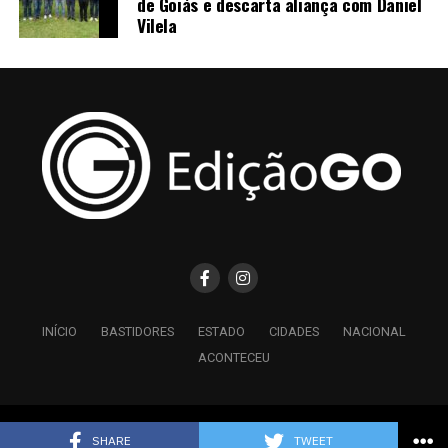
de Goiás e descarta aliança com Daniel
Vilela
INÍCIO
BASTIDORES
ESTADO
CIDADES
NACIONAL
ACONTECEU
Copyright © 2026 Edição GO - Todos os Direitos Reservados.
SHARE
TWEET