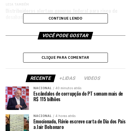
LEIA TAMBÉM
Distribuidoras alertam governo federal para risco de
desabastecimento de combustíveis no país
CONTINUE LENDO
VOCÊ PODE GOSTAR
CLIQUE PARA COMENTAR
RECENTE
+LIDAS
VIDEOS
NACIONAL
40 minutos atrás
Escândalos de corrupção do PT somam mais de
R$ 115 bilhões
NACIONAL
4 horas atrás
Emocionado, Flávio escreve carta de Dia dos Pais
a Jair Bolsonaro