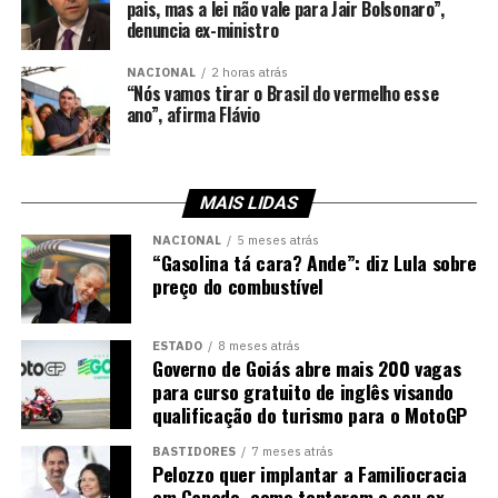
pais, mas a lei não vale para Jair Bolsonaro”,
denuncia ex-ministro
NACIONAL
2 horas atrás
“Nós vamos tirar o Brasil do vermelho esse
ano”, afirma Flávio
MAIS LIDAS
NACIONAL
5 meses atrás
“Gasolina tá cara? Ande”: diz Lula sobre
preço do combustível
ESTADO
8 meses atrás
Governo de Goiás abre mais 200 vagas
para curso gratuito de inglês visando
qualificação do turismo para o MotoGP
BASTIDORES
7 meses atrás
Pelozzo quer implantar a Familiocracia
em Canedo, como tentaram o seu ex