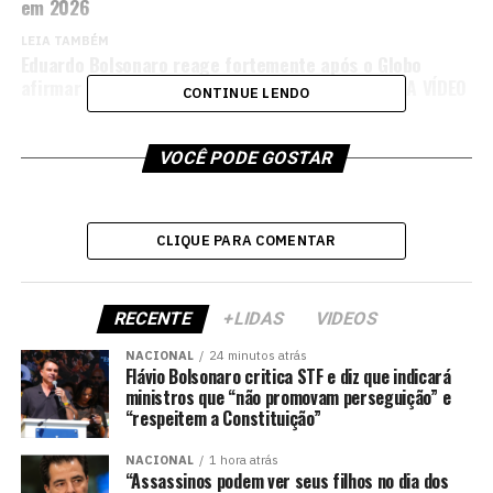
em 2026
LEIA TAMBÉM
Eduardo Bolsonaro reage fortemente após o Globo
afirmar que ele teria defendido troca do pix; VEJA VÍDEO
CONTINUE LENDO
VOCÊ PODE GOSTAR
CLIQUE PARA COMENTAR
RECENTE
+LIDAS
VIDEOS
NACIONAL
24 minutos atrás
Flávio Bolsonaro critica STF e diz que indicará
ministros que “não promovam perseguição” e
“respeitem a Constituição”
NACIONAL
1 hora atrás
“Assassinos podem ver seus filhos no dia dos