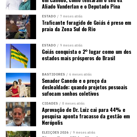
Aliado Vanderlan e o Deputado Pina
ESTADO
7 meses atrás
Traficante foragido de Goiás é preso em
praia da Zona Sul do Rio
ESTADO
9 meses atrás
Goiás conquista o 2° lugar como um dos
estados mais prósperos do Brasil
BASTIDORES
6 meses atrás
Senador Canedo e o preço da
deslealdade: quando projetos pessoais
sufocam sonhos coletivos
CIDADES
8 meses atrás
Aprovação de Dr. Luiz cai para 44% e
pesquisa aponta fracasso da gestão em
Nerópolis
ELEIÇÕES 2026
9 meses atrás